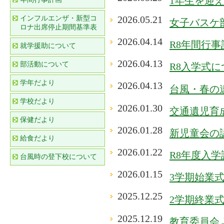
1年生を迎
2026.05.21
インフルエンザ・新型コ
女子バスケ
ロナ出席停止期間基準表
2026.04.14
R8年間行
就学援助について
2026.04.13
部活動について
R8入学式に
学年だより
2026.04.13
台風・春の
学校だより
2026.01.30
交通遺児育
保健だより
2026.01.28
新児童会の
給食だより
2026.01.22
R8年度入
台風時の登下校について
2026.01.15
3学期始業
2025.12.25
2学期終業
2025.12.19
教育委員会