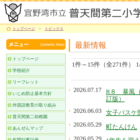
トップページ
>
トピックス
最新情報
トップページ
1件～15件（全271件） 1
学校紹介
リーフレット
2026.07.17
R８ 暴風
いじめ防止基本方針
訂版）
外国語教育の取り組み
2026.06.03
女子バスケ
普天間第二幼稚園
2026.05.29
町たんけん
あんぜんマップ
2026.05.29
年間行事計画