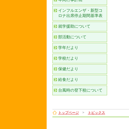
インフルエンザ・新型コ
ロナ出席停止期間基準表
就学援助について
部活動について
学年だより
学校だより
保健だより
給食だより
台風時の登下校について
トップページ
>
トピックス