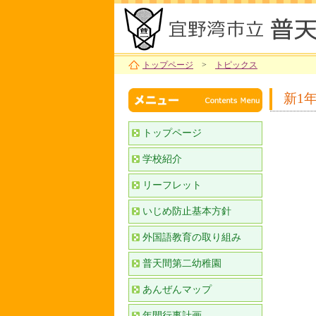
トップページ
>
トピックス
新1
トップページ
学校紹介
リーフレット
いじめ防止基本方針
外国語教育の取り組み
普天間第二幼稚園
あんぜんマップ
年間行事計画