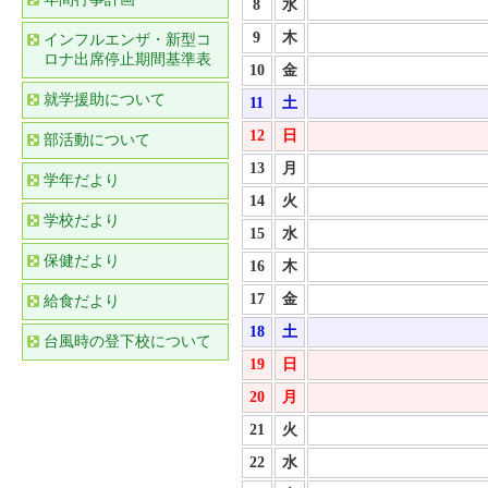
8
水
9
木
インフルエンザ・新型コ
ロナ出席停止期間基準表
10
金
就学援助について
11
土
12
日
部活動について
13
月
学年だより
14
火
学校だより
15
水
保健だより
16
木
17
金
給食だより
18
土
台風時の登下校について
19
日
20
月
21
火
22
水