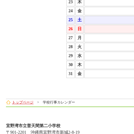
23
木
24
金
25
土
26
日
27
月
28
火
29
水
30
木
31
金
トップページ
> 学校行事カレンダー
宜野湾市立普天間第二小学校
〒901-2201 沖縄県宜野湾市新城2-8-19